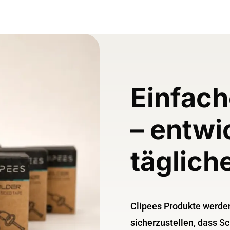
Einfac
– entwi
täglich
Clipees Produkte werde
sicherzustellen, dass S