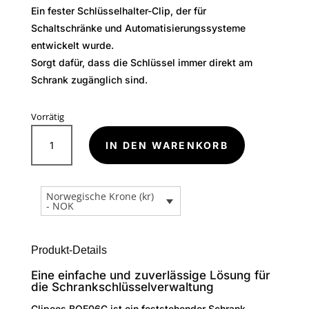
Ein fester Schlüsselhalter-Clip, der für
Schaltschränke und Automatisierungssysteme
entwickelt wurde.
Sorgt dafür, dass die Schlüssel immer direkt am
Schrank zugänglich sind.
Vorrätig
BOE06C
A
Schlüsselanhänger
IN DEN WARENKORB
l
Clip
t
Menge
e
Norwegische Krone (kr)
r
- NOK
n
a
t
Produkt-Details
i
Eine einfache und zuverlässige Lösung für
v
die Schrankschlüsselverwaltung
e
Clipees BOE06C ist ein feststehender Schrank-