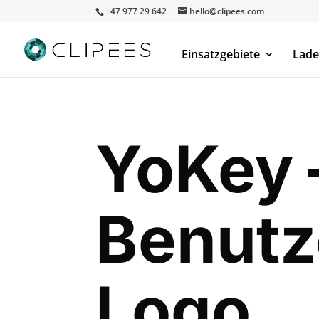
+47 977 29 642
hello@clipees.com
Einsatzgebiete
Lade
YoKey 
Benutz
Logo