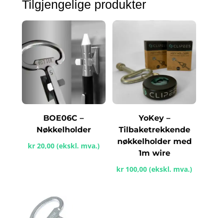
Tilgjengelige produkter
BOE06C –
YoKey –
Nøkkelholder
Tilbaketrekkende
nøkkelholder med
kr
20,00
(ekskl. mva.)
1m wire
kr
100,00
(ekskl. mva.)