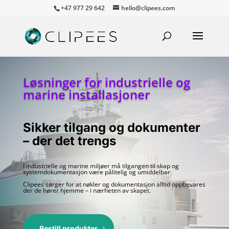
+47 977 29 642
hello@clipees.com
Løsninger for industrielle og
marine installasjoner
Sikker tilgang og dokumenter
– der det trengs
I industrielle og marine miljøer må tilgangen til skap og
systemdokumentasjon være pålitelig og umiddelbar.
Clipees sørger for at nøkler og dokumentasjon alltid oppbevares
der de hører hjemme – i nærheten av skapet.
Bestill produkter