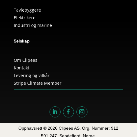
Tavlebyggere
Elektrikere
Industri og marine
Selskap
Om Clipees
Kontakt
Levering og vilkår
Stripe Climate Member
Opphavsrett © 2026 Clipees AS. Org. Nummer: 912
591 247. Sandefjord, Norge.