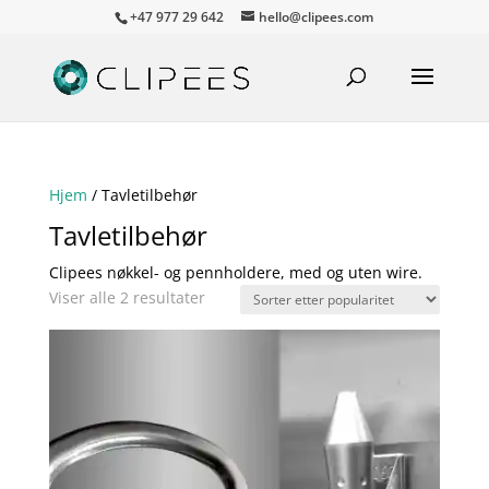
+47 977 29 642
hello@clipees.com
Hjem
/ Tavletilbehør
Tavletilbehør
Clipees nøkkel- og pennholdere, med og uten wire.
Sortert
Viser alle 2 resultater
etter
propularitet