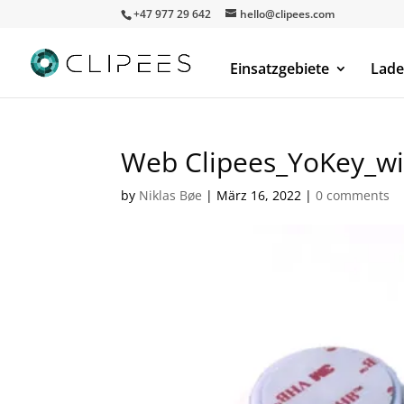
+47 977 29 642
hello@clipees.com
Einsatzgebiete
Lade
Web Clipees_YoKey_wit
by
Niklas Bøe
|
März 16, 2022
|
0 comments