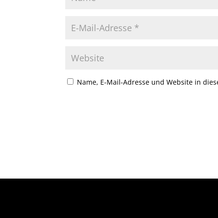
Name, E-Mail-Adresse und Website in die
A
l
t
e
r
n
a
t
i