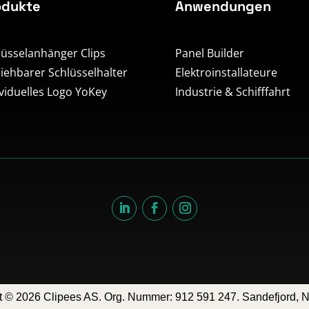
odukte
Anwendungen
lüsselanhänger Clips
Panel Builder
ziehbarer Schlüsselhalter
Elektroinstallateure
ividuelles Logo YoKey
Industrie & Schifffahrt
t © 2026 Clipees AS. Org. Nummer: 912 591 247. Sandefjord, 