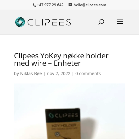
+47 977 29 642
hello@clipees.com
Clipees YoKey nøkkelholder
med wire – Enheter
by
Niklas Bøe
|
nov 2, 2022
|
0 comments