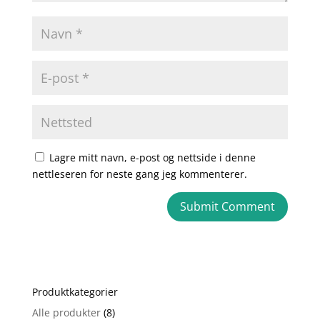
Lagre mitt navn, e-post og nettside i denne
nettleseren for neste gang jeg kommenterer.
A
l
t
e
Produktkategorier
r
n
Alle produkter
(8)