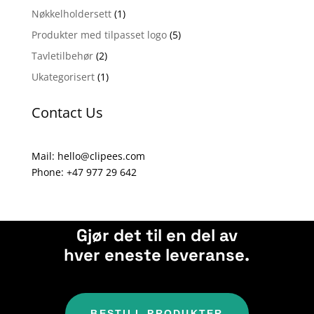
a
Nøkkelholdersett
(1)
t
Produkter med tilpasset logo
(5)
i
Tavletilbehør
(2)
v
e
Ukategorisert
(1)
:
Contact Us
Mail: hello@clipees.com
Phone: +47 977 29 642
Gjør det til en del av
hver eneste leveranse.
BESTILL PRODUKTER