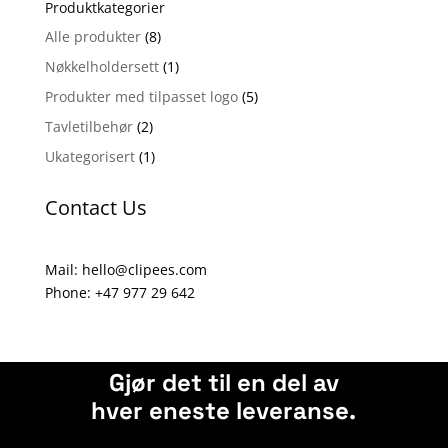
Produktkategorier
r
n
Alle produkter
(8)
a
Nøkkelholdersett
(1)
t
Produkter med tilpasset logo
(5)
i
Tavletilbehør
(2)
v
e
Ukategorisert
(1)
:
Contact Us
Mail: hello@clipees.com
Phone: +47 977 29 642
Gjør det til en del av
hver eneste leveranse.