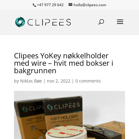
+47 977 29 642
hello@clipees.com
Clipees YoKey nøkkelholder
med wire – hvit med bokser i
bakgrunnen
by
Niklas Bøe
|
nov 2, 2022
|
0 comments