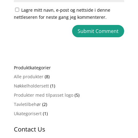
Lagre mitt navn, e-post og nettside i denne
nettleseren for neste gang jeg kommenterer.
A
l
t
e
Produktkategorier
r
n
Alle produkter
(8)
a
Nøkkelholdersett
(1)
t
Produkter med tilpasset logo
(5)
i
Tavletilbehør
(2)
v
e
Ukategorisert
(1)
:
Contact Us