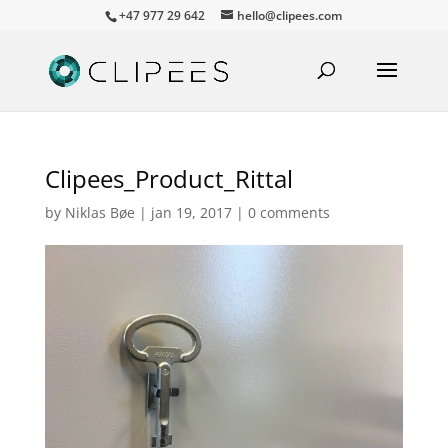
+47 977 29 642
hello@clipees.com
Clipees_Product_Rittal
by
Niklas Bøe
|
jan 19, 2017
|
0 comments